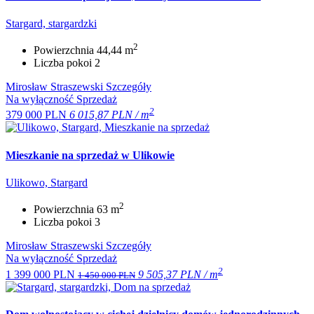
Stargard, stargardzki
2
Powierzchnia
44,44 m
Liczba pokoi
2
Mirosław Straszewski
Szczegóły
Na wyłączność
Sprzedaż
2
379 000 PLN
6 015,87 PLN / m
Mieszkanie na sprzedaż w Ulikowie
Ulikowo, Stargard
2
Powierzchnia
63 m
Liczba pokoi
3
Mirosław Straszewski
Szczegóły
Na wyłączność
Sprzedaż
2
1 399 000 PLN
9 505,37 PLN / m
1 450 000 PLN