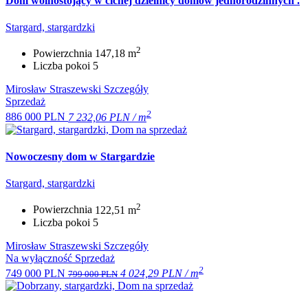
Dom wolnostojący w cichej dzielnicy domów jednorodzinnych .
Stargard, stargardzki
2
Powierzchnia
147,18 m
Liczba pokoi
5
Mirosław Straszewski
Szczegóły
Sprzedaż
2
886 000 PLN
7 232,06 PLN / m
Nowoczesny dom w Stargardzie
Stargard, stargardzki
2
Powierzchnia
122,51 m
Liczba pokoi
5
Mirosław Straszewski
Szczegóły
Na wyłączność
Sprzedaż
2
749 000 PLN
4 024,29 PLN / m
799 000 PLN