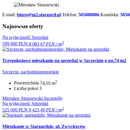
E-mail:
biuro@m2.stargard.pl
Telefon:
505088886
Komórka:
5050
Najnowsze oferty
Na wyłączność
Sprzedaż
2
599 000 PLN
8 083,67 PLN / m
Trzypokojowe mieszkanie na sprzedaż w Szczecinie o po.74 m2
Szczecin, zachodniopomorskie
2
Powierzchnia
74,10 m
Liczba pokoi
3
Mirosław Straszewski
Szczegóły
Na wyłączność
Sprzedaż
2
525 000 PLN
9 425,49 PLN / m
Mieszkanie w Stargardzie, ul. Zwycięzców