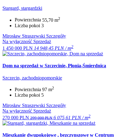
Stargard, stargardzki
2
Powierzchnia
55,70 m
Liczba pokoi
3
Mirosław Straszewski
Szczegóły
Na wyłączność
Sprzedaż
2
1 450 000 PLN
14 948,45 PLN / m
Dom na sprzedaż w Szczecinie, Płonia-Śmierdnica
Szczecin, zachodniopomorskie
2
Powierzchnia
97 m
Liczba pokoi
5
Mirosław Straszewski
Szczegóły
Na wyłączność
Sprzedaż
2
270 000 PLN
6 075,61 PLN / m
299 000 PLN
Mieszkanie dwupokojowe , bezczynszowe w Centrum