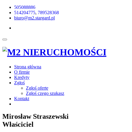
505088886
514204775
,
789528368
biuro@m2.stargard.pl
Strona główna
O firmie
Kredyty
Zgłoś
Zgłoś ofertę
Zgłoś czego szukasz
Kontakt
Mirosław Straszewski
Właściciel