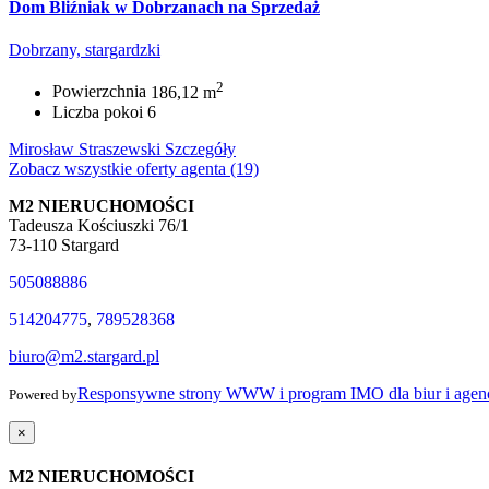
Dom Bliźniak w Dobrzanach na Sprzedaż
Dobrzany, stargardzki
2
Powierzchnia
186,12 m
Liczba pokoi
6
Mirosław Straszewski
Szczegóły
Zobacz wszystkie oferty agenta (19)
M2 NIERUCHOMOŚCI
Tadeusza Kościuszki 76/1
73-110 Stargard
505088886
514204775
,
789528368
biuro@m2.stargard.pl
Responsywne strony WWW i program IMO dla biur i agenc
Powered by
×
M2 NIERUCHOMOŚCI